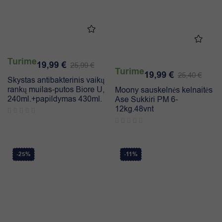
Turime
19,99
€
25,99
€
Turime
19,99
€
25,40
€
Skystas antibakterinis vaikų
rankų muilas-putos Biore U,
Moony sauskelnės kelnaitės
240ml.+papildymas 430ml.
Ase Sukkiri PM 6-
12kg.48vnt
-25%
-11%