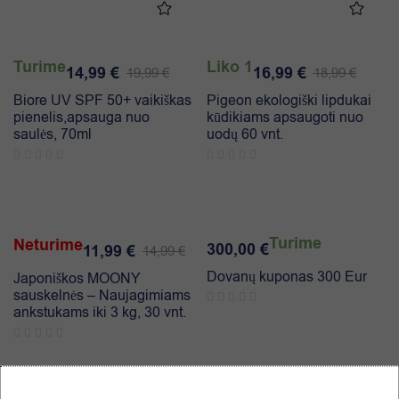
Turime
Liko 1
14,99
€
16,99
€
19,99
€
18,99
€
Biore UV SPF 50+ vaikiškas
Pigeon ekologiški lipdukai
pienelis,apsauga nuo
kūdikiams apsaugoti nuo
saulės, 70ml
uodų 60 vnt.
-20%
Turime
Neturime
300,00
€
11,99
€
14,99
€
Dovanų kuponas 300 Eur
Japoniškos MOONY
sauskelnės – Naujagimiams
ankstukams iki 3 kg, 30 vnt.