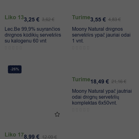
Liko 13
Turime
3,25
€
3,55
€
3,62
€
4,83
€
Lec.Be 99,9% suyrančios
Moony Natural drėgnos
drėgnos kūdikių servetėlės
servetėlės ypač jauriai odai
su kalogenu 60 vnt
1 vnt.
-26%
-13%
Turime
18,49
€
21,16
€
Moony Natural ypač jautriai
odai drėgnų servetėlių
komplektas 6x50vnt.
Liko 17
8,99
€
12,09
€