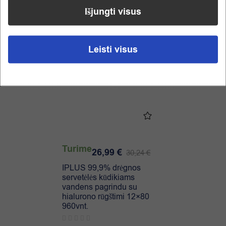
Išjungti visus
-11%
Leisti visus
Turime
26,99
€
30,24
€
IPLUS 99,9% drėgnos
servetėlės kūdikiams
vandens pagrindu su
hialurono rūgštimi 12×80
960vnt.