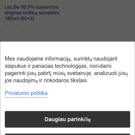
Lec.Be 99,9% suyrančios
drėgnos kūdikių servetėlės
180vnt (60×3)
-27%
-27%
Mes naudojame informaciją, surinktą naudojant
slapukus ir panašias technologijas, norėdami
pagerinti jūsų patirtį mūsų svetainėje, analizuoti jūsų
jos naudojimą ir rinkodaros tikslais.
Privatumo politika
Turime
Turime
21,99
€
21,99
€
30,24
€
30,24
€
Daugiau parinkčių
Moony drėgnų servetėlių
Moony drėgnų servetėlių
komplektas 8x76vnt.
komplektas, jautriai odai
8x64vnt.