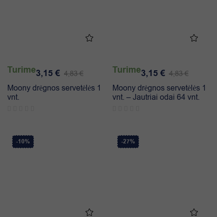
Turime
Turime
3,15
€
3,15
€
4,83
€
4,83
€
Moony drėgnos servetėlės 1
Moony drėgnos servetėlės 1
vnt.
vnt. – Jautriai odai 64 vnt.
-10%
-27%