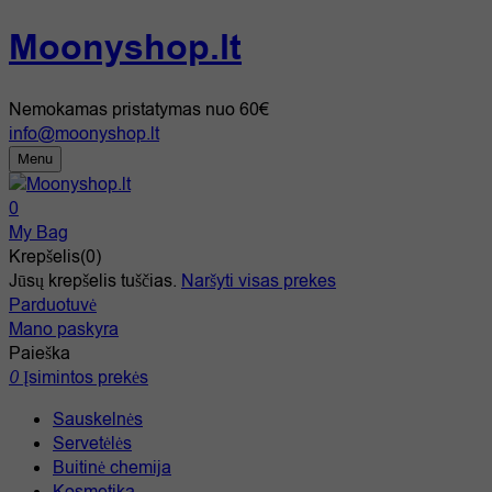
Moonyshop.lt
Nemokamas pristatymas nuo 60€
info@moonyshop.lt
Menu
0
My Bag
Krepšelis(0)
Jūsų krepšelis tuščias.
Naršyti visas prekes
Parduotuvė
Mano paskyra
Paieška
0
Įsimintos prekės
Sauskelnės
Servetėlės
Buitinė chemija
Kosmetika