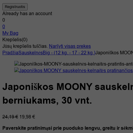
Already has an account
0
0
My Bag
Krepšelis(0)
Jūsų krepšelis tuščias.
Naršyti visas prekes
Pradžia
Sauskelnės
Big - (12 kg. - 17 - 22 kg.)
Japoniškos MOONY 
Japoniškos MOONY sauskelnės
berniukams, 30 vnt.
Original
Current
24,19
€
19,98
€
price
price
Paverskite pratinimąsi prie puoduko lengvu, greitu ir s
was:
is: