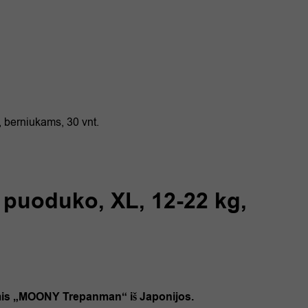
 berniukams, 30 vnt.
 puoduko, XL, 12-22 kg,
ėmis „MOONY Trepanman“ iš Japonijos.