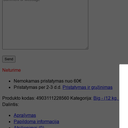
Neturime
Nemokamas pristatymas nuo 60€
Pristatymas per 2-3 d.d.
Pristatymas ir grąžinimas
Produkto kodas:
4903111228560
Kategorija:
Big - (12 kg. - 17 
Dalintis:
Aprašymas
Papildoma informacija