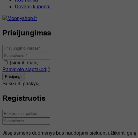
Dovanų kuponai
Prisijungimas
Įsiminti manę
Pamiršote slaptažodį?
Susikurti paskyrą
Registruotis
Jūsų asmens duomenys bus naudojami siekiant užtikrinti gerą nau