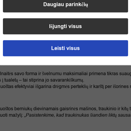
Daugiau parinkčių
Išjungti visus
(10
倍ぬれた感じ
):
Tai pagrindinis šių kelnaičių išskirtinumas. Sp
uskelnės. Mažylis akimirksniu supranta, kad pasišlapino, pajunta
Leisti visus
iduje tikslingai sukuriamas drėgmės jausmas, išorinis sluoksnis i
ūroje, todėl drabužiai, kilimai ir grindys lieka visiškai sausi.
mės pojūtį stimuliuojanti zona sukoncentruota priekinėje ir centrin
naitės savo forma ir švelnumu maksimaliai primena tikras suaugus
į tualetą – tai stiprina jo savarankiškumą.
oštas efektyviai išgarina drėgmės perteklių ir karštį per išori
oštos berniukų dievinamais gaisrinės mašinos, traukinio ir kitų t
vuoti mažylį:
„Pasistenkime, kad traukinukas šiandien liktų sausa