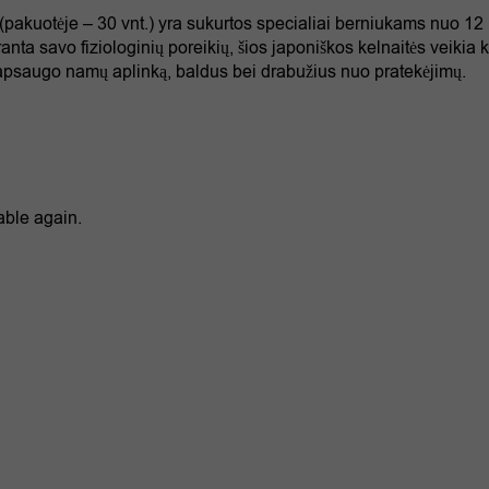
pakuotėje – 30 vnt.) yra sukurtos specialiai berniukams nuo 12 i
ranta savo fiziologinių poreikių, šios japoniškos kelnaitės veik
i apsaugo namų aplinką, baldus bei drabužius nuo pratekėjimų.
able again.