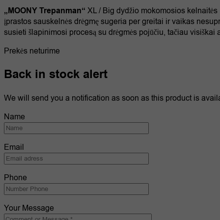
24,19 €.
19,98 €.
„MOONY Trepanman“
XL / Big dydžio mokomosios kelnaitės (
įprastos sauskelnės drėgmę sugeria per greitai ir vaikas nesup
susieti šlapinimosi procesą su drėgmės pojūčiu, tačiau visiška
Prekės neturime
Back in stock alert
We will send you a notification as soon as this product is avail
Name
Email
Phone
Your Message