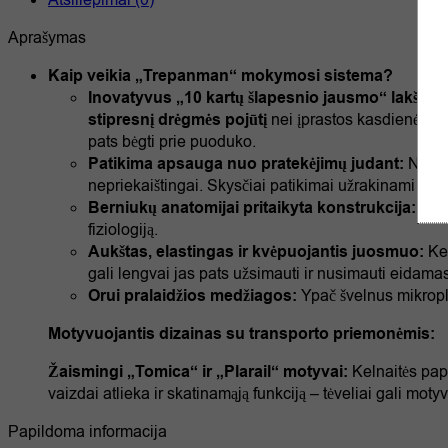
Atsiliepimai (0)
Aprašymas
Kaip veikia „Trepanman“ mokymosi sistema?
Inovatyvus „10 kartų šlapesnio jausmo“ lakštas 
stipresnį drėgmės pojūtį
nei įprastos kasdienės sa
pats bėgti prie puoduko.
Patikima apsauga nuo pratekėjimų judant:
Nors v
nepriekaištingai. Skysčiai patikimai užrakinami strukt
Berniukų anatomijai pritaikyta konstrukcija:
Drėg
fiziologiją.
Aukštas, elastingas ir kvėpuojantis juosmuo:
Kel
gali lengvai jas pats užsimauti ir nusimauti eidamas 
Orui pralaidžios medžiagos:
Ypač švelnus mikroplu
Motyvuojantis dizainas su transporto priemonėmis:
Žaismingi „Tomica“ ir „Plarail“ motyvai:
Kelnaitės papu
vaizdai atlieka ir skatinamąją funkciją – tėveliai gali moty
Papildoma informacija